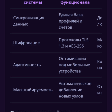
системы
функционала
пол
Единая база
Синхронизация
Доступ 
профилей и
данных
любой 
счетов
Протоколы TLS
Максим
Шифрование
1.3 и AES-256
конфид
Оптимизация
Комфор
Адаптивность
под мобильные
на сма
устройства
Автоматическое
Отсутс
Масштабируемость
добавление
и заде
новых узлов